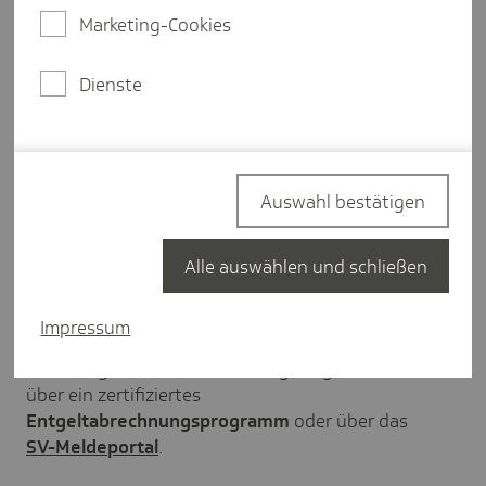
Mitarbeitende im Vorfeld bei den Behörden
Marketing-Cookies
angemeldet werden.
Dienste
Sozialversicherung
Auswahl bestätigen
Wenn Sie Mitarbeitende in ein Land mit einer
A1-Pflicht
entsenden, gilt deutsches
Sozialversicherungsrecht weiter - sofern die
Alle auswählen und schließen
Voraussetzungen zur
Ausstrahlung
erfüllt werden.
Impressum
Beantragen Sie vorab die A1-Bescheinigung beim
zuständigen
Sozialversicherungsträger
: entweder
über ein zertifiziertes
Entgeltabrechnungsprogramm
oder über das
SV-Meldeportal
.