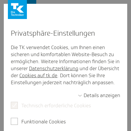
Firmenkunden
Privat­sphäre-Einstel­lungen
Firmenkunden
/
Länderübersicht
Die TK verwendet Cookies, um Ihnen einen
sicheren und komfortablen Website-Besuch zu
Portugal
ermöglichen. Weitere Informationen finden Sie in
unserer
Datenschutzerklärung
und der Übersicht
weniger als eine Minute Lesezeit
der
Cookies auf tk.de
. Dort können Sie Ihre
Deutschland ist ein wichtiger Handelspartner
Einstellungen jederzeit nachträglich anpassen.
Portugals. Zahlreiche Unternehmen aus der
Bundesrepublik verfügen in dem Land über
Details anzeigen
Produktionsstandorte, an denen in der jüngsten
Technisch erforderliche Cookies
Vergangenheit nach Informationen des
Auswärtigen Amts viele hochqualifizierte
Funktionale Cookies
Arbeitsplätze geschaffen wurden. Bei
Entsendungen aus dem EU-Ausland müssen