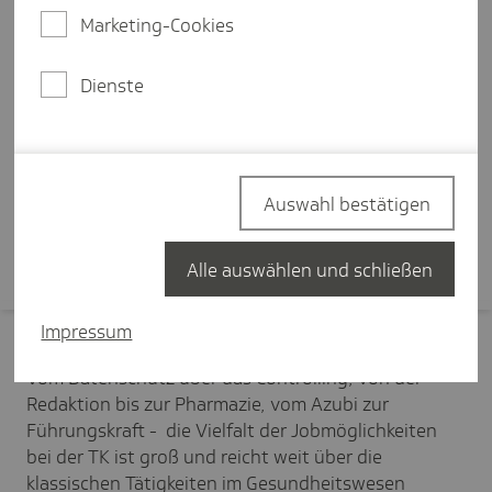
Wir fördern Talente und ermög­­­
Marketing-Cookies
li­chen indi­vi­­­du­elle Karrie­­­re­­­wege
Dienste
Sie interessieren sich für einen Job bei der TK?
Dann sind Sie hier genau richtig. Ob als
Spezialistin, Spezialist oder Führungskraft - die TK
bietet Ihnen einen Raum voller
Auswahl bestätigen
Karrieremöglichkeiten. Die Türen stehen offen,
treten Sie ein!
Alle auswählen und schließen
Impressum
Vom Datenschutz über das Controlling, von der
Redaktion bis zur Pharmazie, vom Azubi zur
Führungskraft - die Vielfalt der Jobmöglichkeiten
bei der TK ist groß und reicht weit über die
klassischen Tätigkeiten im Gesundheitswesen