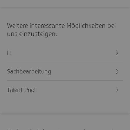
Weitere inter­es­sante Möglich­keiten bei
uns einzu­stei­gen:
IT
Sach­be­ar­bei­tung
Talent Pool