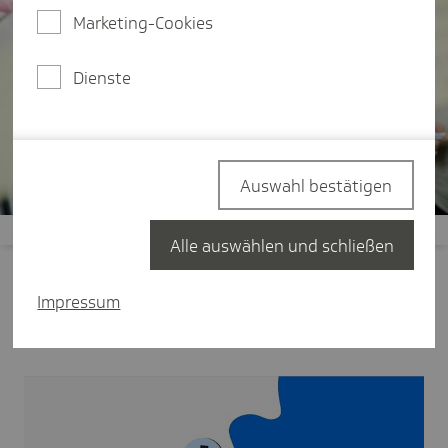
Marketing-Cookies
Dienste
Auswahl bestätigen
Alle auswählen und schließen
Impressum
Wer sind die spannendsten Arbeitgeber
Deutschlands?