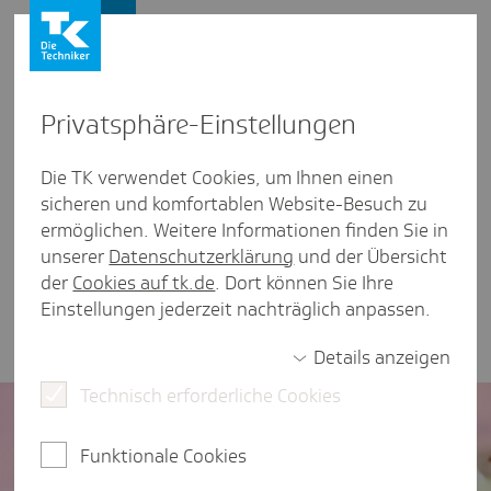
Karriere
Privat­sphäre-Einstel­lungen
Was uns auszeichnet
Die TK verwendet Cookies, um Ihnen einen
sicheren und komfortablen Website-Besuch zu
Tren­dence
ermöglichen. Weitere Informationen finden Sie in
unserer
Datenschutzerklärung
und der Übersicht
Die Techniker Krankenkasse gehört laut Trendence
der
Cookies auf tk.de
. Dort können Sie Ihre
zu den Top 100 der attraktivsten Arbeitgeber bei
Einstellungen jederzeit nachträglich anpassen.
Schülern und Berufserfahrenen in Deutschland -
und worum es dabei genau geht erklären wir hier.
Details anzeigen
Technisch erforderliche Cookies
Funktionale Cookies