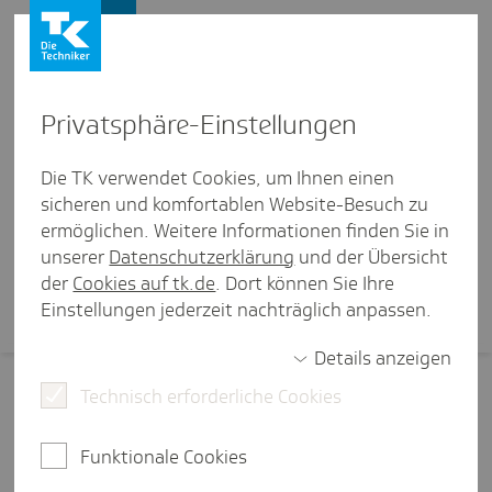
Karriere
Privat­sphäre-Einstel­lungen
Nutzungs- und Teilnahmebedingungen
Die TK verwendet Cookies, um Ihnen einen
sicheren und komfortablen Website-Besuch zu
Medi­zi­ni­sche Inhalte und spezi­
ermöglichen. Weitere Informationen finden Sie in
elle TK-Ange­bote
unserer
Datenschutzerklärung
und der Übersicht
der
Cookies auf tk.de
. Dort können Sie Ihre
Einstellungen jederzeit nachträglich anpassen.
Details anzeigen
Technisch erforderliche Cookies
Nutzungs- und Teilnahmebedingungen
Funktionale Cookies
Nutzungs- und Teil­nah­me­be­din­gungen