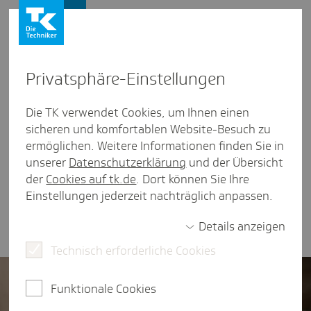
Leistungserbringer
Privat­sphäre-Einstel­lungen
Geneh­mi­gungs­freie Zurich­tung
Die TK verwendet Cookies, um Ihnen einen
sicheren und komfortablen Website-Besuch zu
von Schuhen
ermöglichen. Weitere Informationen finden Sie in
unserer
Datenschutzerklärung
und der Übersicht
weniger als eine Minute Lesezeit
der
Cookies auf tk.de
. Dort können Sie Ihre
Hier stellen wir Ihnen die Regelungen der
Einstellungen jederzeit nachträglich anpassen.
genehmigungsfreien Abrechnungen für
orthopädisch zugerichtete Schuhe vor.
Details anzeigen
Technisch erforderliche Cookies
Funktionale Cookies