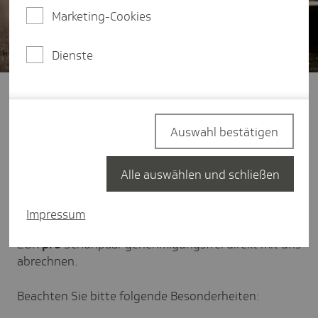
Marketing-Cookies
Dienste
PG 31.03.04 - orthopädische
Schuhzurichtungen:
Auswahl bestätigen
Für die genehmigungsfreie Abrechnung gelten
Alle auswählen und schließen
nachstehende Absprachen; alle Euro-Beträge sind
als
Netto
-Wert zu verstehen.
Impressum
Sie können Leistungen bis zu einem Wert von 180
EUR
pro
Schuhpaar genehmigungsfrei direkt mit uns
abrechnen.
Beachten Sie bitte folgende Besonderheiten: