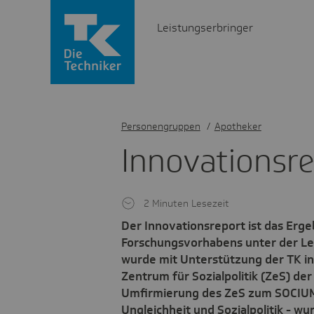
Leistungserbringer
Personengruppen
/
Apotheker
Inno­va­ti­ons­r
2 Minuten Lesezeit
Der Innovationsreport ist das Erg
Forschungsvorhabens unter der Lei
wurde mit Unterstützung der TK i
Zentrum für Sozialpolitik (ZeS) de
Umfirmierung des ZeS zum SOCIUM
Ungleichheit und Sozialpolitik - 