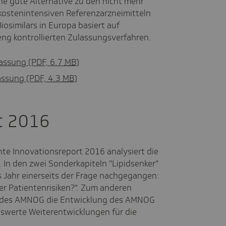
eine gute Alternative zu den nicht mehr
kostenintensiven Referenzarzneimitteln
osimilars in Europa basiert auf
eng kontrollierten Zulassungsverfahren.
fassung
(PDF, 6.7
MB
)
fassung
(PDF, 4.3
MB
)
t 2016
te Innovationsreport 2016 analysiert die
 In den zwei Sonderkapiteln "Lipidsenker"
 Jahr einerseits der Frage nachgegangen:
r Patientenrisiken?". Zum anderen
g des AMNOG die Entwicklung des AMNOG
swerte Weiterentwicklungen für die