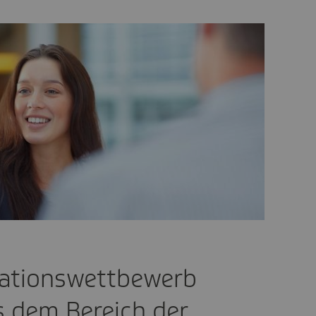
vationswettbewerb
us dem Bereich der