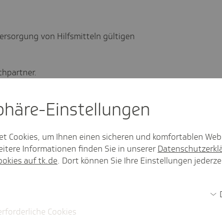
Versorgung von Hilfsmitteln gültigen
chpartner.
nnen ihre Konzepte und Ideen formlos per
sphäre-Einstel­lungen
zieren:
Hilfsmittel-Vertrag@tk.de
ch an
Hilfsmittel-Vertrag@tk.de
et Cookies, um Ihnen einen sicheren und komfortablen Web
itere Informationen finden Sie in unserer
Datenschutzerkl
6
unter Angabe des Betreffs
ookies auf tk.de
. Dort können Sie Ihre Einstellungen jederze
.
hlussfrist
.
erforderliche Cookies