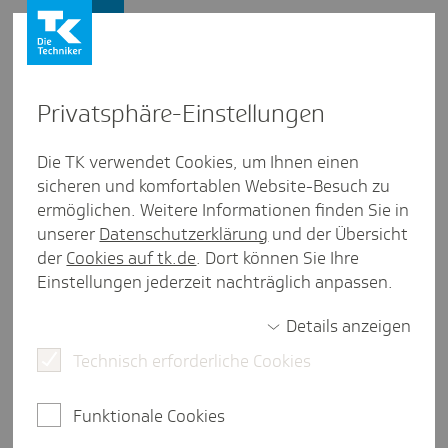
Leistungserbringer
Privat­sphäre-Einstel­lungen
Personengruppen
/
Zahnärzte
Die TK verwendet Cookies, um Ihnen einen
sicheren und komfortablen Website-Besuch zu
FAQ zum EBZ-Verfahren
ermöglichen. Weitere Informationen finden Sie in
unserer
Datenschutzerklärung
und der Übersicht
weniger als eine Minute Lesezeit
der
Cookies auf tk.de
. Dort können Sie Ihre
Seit dem 1. Januar 2023 ist die Teilnahme am EBZ-
Einstellungen jederzeit nachträglich anpassen.
Verfahren für alle Vertragszahnärzte verbindlich.
Dies führt zu vielen unterschiedlichen Fragen.
Details anzeigen
Technisch erforderliche Cookies
Mit den hier aufgeführten FAQs möchten wir Ihnen
eine kleine Unterstützung bieten.
Funktionale Cookies
Grundsätzlich steht Ihnen Ihre KZV für Fragen zum