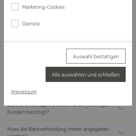
Marketing-Cookies
Weitere Details
Erfahren Sie, wer
familienversichert
sein kann und
Dienste
wer nicht und welche
Einkommensgrenzen
es gibt.
Häufige Fragen
Auswahl bestätigen
Wann ist ein Kran­ken­kas­sen­wechsel möglich?
Alle auswählen und schließen
Welcher Antrag und welche Angaben werden
auf dem Antrag benö­tigt?
Impressum
Welche Unter­lagen werden für die jewei­ligen
Kunden benö­tigt?
Muss die Bank­ver­bin­dung immer ange­geben