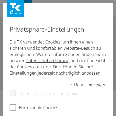
Vertriebspartner
Kontakt
Privat­sphäre-Einstel­lungen
Die TK verwendet Cookies, um Ihnen einen
Häufige Fragen
/
Neuaufnahme
sicheren und komfortablen Website-Besuch zu
Wer kann fami­li­en­ver­si­chert
ermöglichen. Weitere Informationen finden Sie in
unserer
Datenschutzerklärung
und der Übersicht
sein und wie viel darf bei der
der
Cookies auf tk.de
. Dort können Sie Ihre
Fami­li­en­ver­si­che­rung hinzu­ver­
Einstellungen jederzeit nachträglich anpassen.
dient werden?
Details anzeigen
Technisch erforderliche Cookies
Die TK versichert Familienangehörigen unter
bestimmten Voraussetzungen beitragsfrei.
Funktionale Cookies