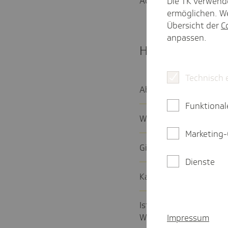
Aufgaben erforderlich i
Die TK verwend
ermöglichen. We
Übersicht der
C
anpassen.
Häufige Fragen
Technisch 
Ab wann kann ich Auskü
Funktional
Was ist bei soge­nannt
Marketing-
Gibt es eine Höchst­vor­l
Dienste
Kann man während einer
Ist für Frauen im Mutt
Wechsel der Kran­ken­k
Impressum