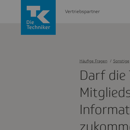
Vertriebspartner
Häufige Fragen
/
Sonstige
Darf die
Mitglied­
Infor­ma
zukomme