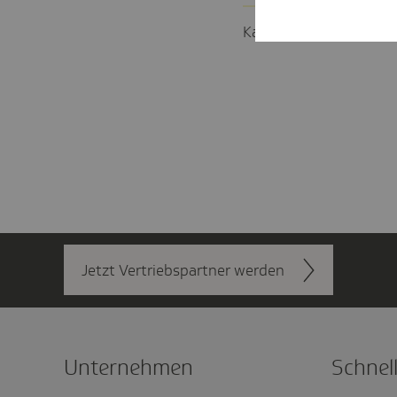
Kann ein 55-Jähriger n
Jetzt Vertriebs­partner werden
Unter­nehmen
Schnel