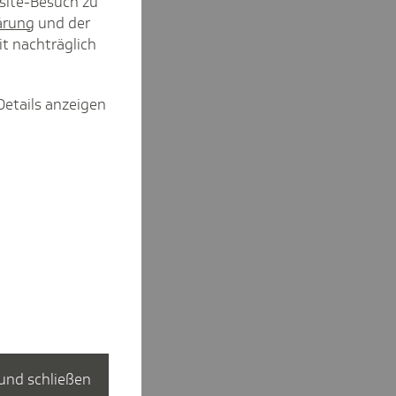
site-Besuch zu
ärung
und der
it nachträglich
Details anzeigen
und schließen