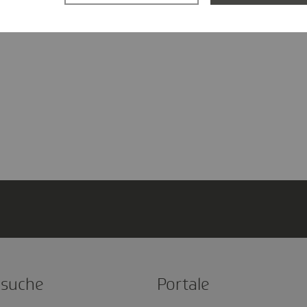
och in die GKV wech­seln?
l­suche
Portale