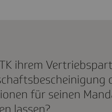
 TK ihrem Vertriebs­par
schafts­be­schei­ni­gung
­tionen für seinen Man
n lassen?