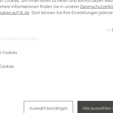
st.
et Cookies, um Ihnen einen sicheren und komfortablen Web
itere Informationen finden Sie in unserer
Datenschutzerkl
ookies auf tk.de
. Dort können Sie Ihre Einstellungen jederze
erforderliche Cookies
nfte über einen einge­reichten Antrag erhal­ten?
e Cookies
en Grenz­gän­gern zu beach­ten?
Cookies
auf­zeit für Mitglied­schafts­an­träge?
 laufenden Behand­lung die Kran­ken­kasse wech­seln?
er­schutz oder Personen während der Eltern­zeit auch ein
asse möglich?
Auswahl bestätigen
Alle auswählen 