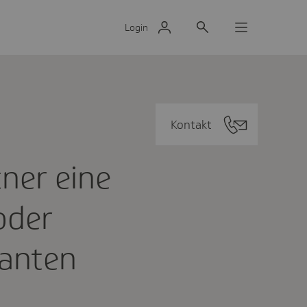
Login
Kontakt
tner eine
 oder
danten