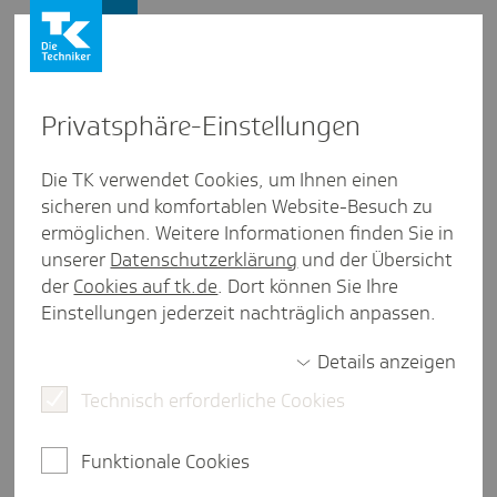
Vertriebspartner
Privat­sphäre-Einstel­lungen
Medi­zi­ni­sche Inhalte
Die TK verwendet Cookies, um Ihnen einen
sicheren und komfortablen Website-Besuch zu
Mit den medizinischen Inhalten auf tk.de möchten
ermöglichen. Weitere Informationen finden Sie in
wir unseren Versicherten, Interessenten und
unserer
Datenschutzerklärung
und der Übersicht
darüber hinaus allen Bürgern die Möglichkeit
der
Cookies auf tk.de
. Dort können Sie Ihre
geben, sich über medizinische Fragestellungen zu
Einstellungen jederzeit nachträglich anpassen.
informieren. Hierfür stellen wir Ihnen neben
qualitätsgesicherten Informationen zu
Details anzeigen
Krankheiten, Diagnose- und
Technisch erforderliche Cookies
Behandlungsmethoden auch allgemeine Tipps für
Körper und Seele zur Verfügung.
Funktionale Cookies
Leistungsumfang