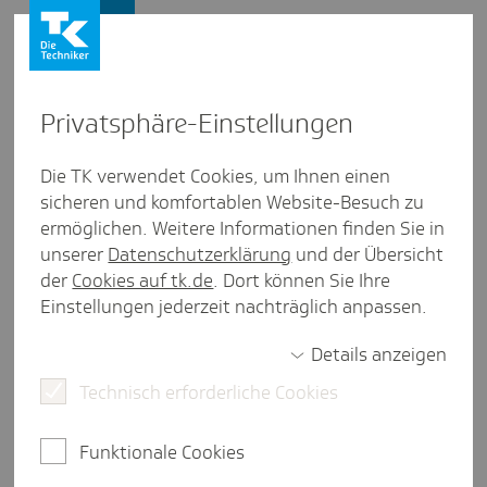
Vertriebspartner
Privat­sphäre-Einstel­lungen
Teil­nah­me­be­din­gungen TK-
Die TK verwendet Cookies, um Ihnen einen
sicheren und komfortablen Website-Besuch zu
Bonus­pro­gramm für gesund­
ermöglichen. Weitere Informationen finden Sie in
heits­be­wusstes Verhalten
unserer
Datenschutzerklärung
und der Übersicht
der
Cookies auf tk.de
. Dort können Sie Ihre
Für das TK Bonusprogramm gelten die
Einstellungen jederzeit nachträglich anpassen.
Bedingungen aus der Satzung der TK.
Details anzeigen
Lesen Sie sie bitte aufmerksam durch, bevor Sie sich
Technisch erforderliche Cookies
zum TK-Bonusprogramm anmelden. Mit Ihrer
Teilnahme-Erklärung akzeptieren Sie die
Bedingungen.
Funktionale Cookies