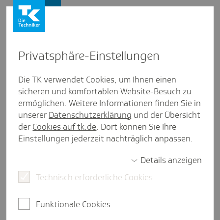
Firmenkunden
Privat­sphäre-Einstel­lungen
Firmenkunden
/
Beiträge
Die TK verwendet Cookies, um Ihnen einen
sicheren und komfortablen Website-Besuch zu
Wenn Arbeit­geber zusätz­liche
ermöglichen. Weitere Informationen finden Sie in
RV-Beiträge zahlen: Was gilt im
unserer
Datenschutzerklärung
und der Übersicht
der
Cookies auf tk.de
. Dort können Sie Ihre
Sozi­al­ver­si­che­rungs­recht?
Einstellungen jederzeit nachträglich anpassen.
Details anzeigen
Technisch erforderliche Cookies
eine Minute Lesezeit
Wenn Beschäftigte vorzeitig in Altersrente gehen,
Funktionale Cookies
kann es sein, dass sie Rentenminderungen in Kauf