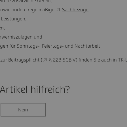
itere zusätzliche Gehalt,
owie andere regelmäßige
Sachbezüge
,
Leistungen,
en,
hwerniszulagen und
agen für Sonntags-, Feiertags- und Nachtarbeit.
ur Beitragspflicht (
§ 223 SGB V
) finden Sie auch in TK-
rtikel hilf­reich?
Nein