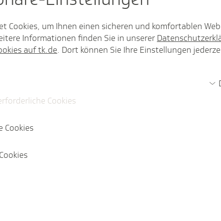
Mehr anzeigen
et Cookies, um Ihnen einen sicheren und komfortablen Web
itere Informationen finden Sie in unserer
Datenschutzerkl
ookies auf tk.de
. Dort können Sie Ihre Einstellungen jederze
erforderliche Cookies
e Cookies
Cookies