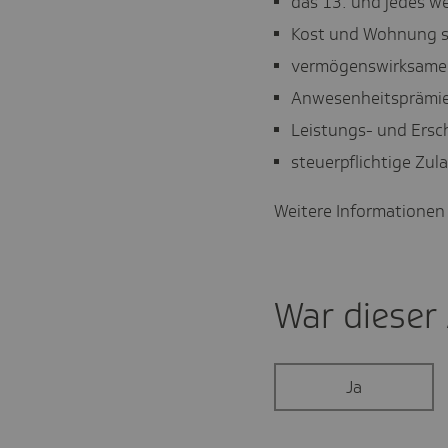
das 13. und jedes we
Kost und Wohnung s
vermögenswirksame 
Anwesenheitsprämi
Leistungs- und Ersc
steuerpflichtige Zul
Weitere Informationen z
War dieser A
Ja