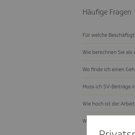
Häufige Fragen
Für welche Beschäf­tig
Wie berechnen Sie als Ar
Wo finde ich einen Geha
Muss ich SV-Beiträge i
Wie hoch ist der Arbeit­ge
Welche Ausnahmen gibt
Privat­