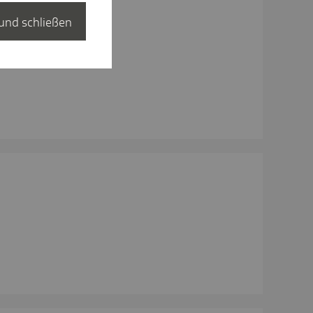
und schließen
ick