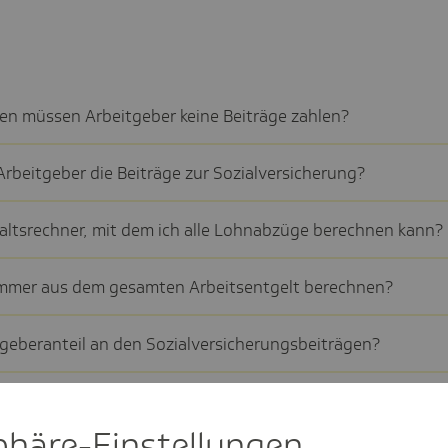
ten müssen Arbeit­geber keine Beiträge zahlen?
beit­geber die Beiträge zur Sozi­al­ver­si­che­rung?
lts­rech­ner, mit dem ich alle Lohn­ab­züge berechnen kann?
mmer aus dem gesamten Arbeits­ent­gelt berech­nen?
­ber­an­teil an den Sozi­al­ver­si­che­rungs­bei­trä­gen?
 es bei der Berech­nung der Beiträge?
sphäre-Einstel­lungen