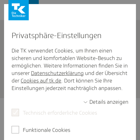
Firmenkunden
Kontakt
Privat­sphäre-Einstel­lungen
Die TK verwendet Cookies, um Ihnen einen
Firmenkunden
/
Beitragsberechnung
sicheren und komfortablen Website-Besuch zu
Wo finde ich einen Gehalts­rech­
ermöglichen. Weitere Informationen finden Sie in
unserer
Datenschutzerklärung
und der Übersicht
ner, mit dem ich alle Lohn­ab­
der
Cookies auf tk.de
. Dort können Sie Ihre
züge berechnen kann?
Einstellungen jederzeit nachträglich anpassen.
Details anzeigen
Mit unserem TK-Gehaltsrechner können Sie
Technisch erforderliche Cookies
eine Lohnauskunft für lohnsteuer- und
sozialversicherungspflichtige
Funktionale Cookies
Beschäftigungsverhältnisse erstellen -