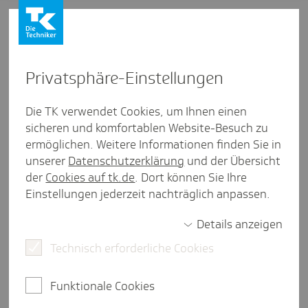
Privat­sphäre-Einstel­lungen
Firmenkunden
/
Beiträge
Die TK verwendet Cookies, um Ihnen einen
sicheren und komfortablen Website-Besuch zu
Wann variable Entgelt­be­stand­
ermöglichen. Weitere Informationen finden Sie in
teile zum Jahres­ent­gelt
unserer
Datenschutzerklärung
und der Übersicht
der
Cookies auf tk.de
. Dort können Sie Ihre
gehören
Einstellungen jederzeit nachträglich anpassen.
Details anzeigen
Technisch erforderliche Cookies
eine Minute Lesezeit
Wann gehören variable Bestandteile wie Boni oder
Funktionale Cookies
Einmalzahlungen zum regelmäßigen Gehalt und