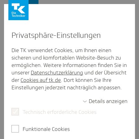
Firmenkunden
Privat­sphäre-Einstel­lungen
Firmenkunden
/
Newsletter bestellen
Die TK verwendet Cookies, um Ihnen einen
sicheren und komfortablen Website-Besuch zu
Antrag auf Eltern­zeit: Wich­tiges
ermöglichen. Weitere Informationen finden Sie in
für Arbeit­geber
unserer
Datenschutzerklärung
und der Übersicht
der
Cookies auf tk.de
. Dort können Sie Ihre
Einstellungen jederzeit nachträglich anpassen.
Details anzeigen
2 Minuten Lesezeit
Technisch erforderliche Cookies
Beschäftigte haben einen gesetzlichen Anspruch
auf Elternzeit. Für Arbeitgeber bedeutet das:
Funktionale Cookies
Abgesehen von der Personalplanung gibt es auch
Arbeitsrechtliches zu beachten, nämlich beim