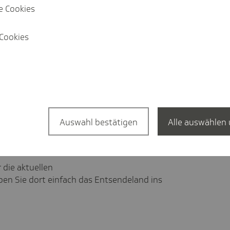
e Cookies
Cookies
tnischen Behörde finden Sie Infos zu
is 30 Tage),
Arbeitsbedingungen bei
Auswahl bestätigen
Alle auswählen 
heitshinweise
 die aktuellen
ben Sie dort einfach das Entsendeland ins