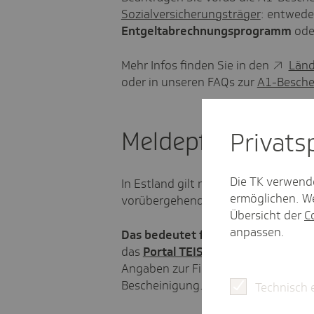
Sozialversicherungsträger
: entweder
Entgeltabrechnungsprogramm
ode
Mehr Infos finden Sie in den
Länd
oder in unseren FAQs zur
A1-Besche
Meldepflicht
Privat­
Die TK verwend
In Estland gilt nach der EU-Entsender
ermöglichen. We
vorübergehend entsandte Beschäft
Übersicht der
C
anpassen.
Das bedeutet für Sie:
Melden Sie I
das
Portal TEIS
(Tööinspektsiooni el
Angaben zur Firma, Kontaktperson, 
Bescheinigung.
Technisch 