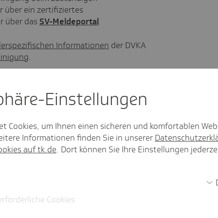
 über ein zertifiziertes
r über das
SV-Meldeportal
.
erspezifischen Informationen
der DVKA
inigung
.
sphäre-Einstel­lungen
et Cookies, um Ihnen einen sicheren und komfortablen Web
ichtlinie eine Meldepflicht für
itere Informationen finden Sie in unserer
Datenschutzerkl
igte.
ookies auf tk.de
. Dort können Sie Ihre Einstellungen jederze
hre Mitarbeitenden
vor
Arbeitsbeginn über
ektrooniline infosüsteem) an - u. a. mit
Einsatzzeitraum, Ort und A1-
erforderliche Cookies