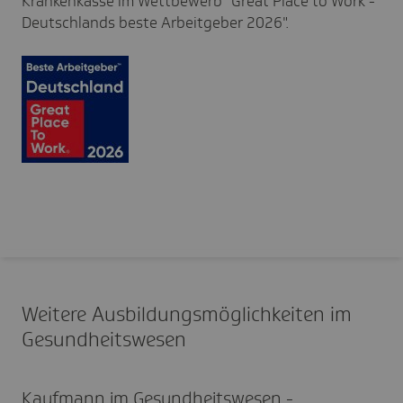
Krankenkasse im Wettbewerb "Great Place to Work -
Deutschlands beste Arbeitgeber 2026".
Weitere Ausbil­dungs­mög­lich­keiten im
Gesund­heits­wesen
Kauf­­mann im Gesun­d­heits­­­wesen -