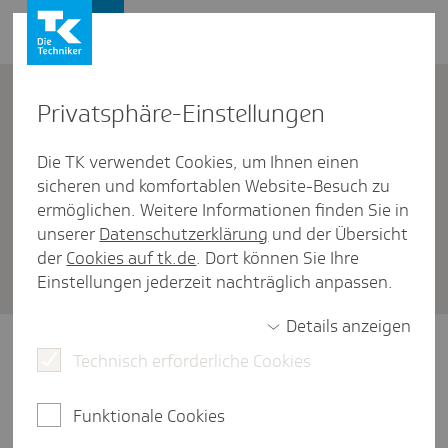
Karriere
Kontakt
Privat­sphäre-Einstel­lungen
Die TK verwendet Cookies, um Ihnen einen
Bewerbungsprozess
sicheren und komfortablen Website-Besuch zu
Kann ich meine bereits einge­ge­
ermöglichen. Weitere Informationen finden Sie in
unserer
Datenschutzerklärung
und der Übersicht
benen Daten für eine weitere
der
Cookies auf tk.de
. Dort können Sie Ihre
Bewer­bung nutzen?
Einstellungen jederzeit nachträglich anpassen.
Details anzeigen
Solange Ihr Bewerberprofil aktiv ist, können
Technisch erforderliche Cookies
Sie sich auf eine neue Stellenausschreibung
jederzeit wieder bewerben.
Funktionale Cookies