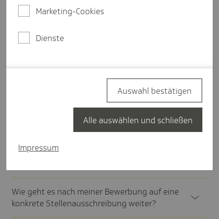
War diese Antwort hilf­reich?
Marketing-Cookies
Ja
Nein
Dienste
Häufige Fragen
Auswahl bestätigen
Wie sieht der Bewer­bungs­pro­zess für einen
Alle auswählen und schließen
Ausbil­dungs­platz aus?
Impressum
Wie sieht der Bewer­bungs­­­pro­zess für ein
duales Studium aus?
Wie geht es nach meiner Bewer­bung auf eine
konkrete Stel­len­aus­schrei­bung weiter?