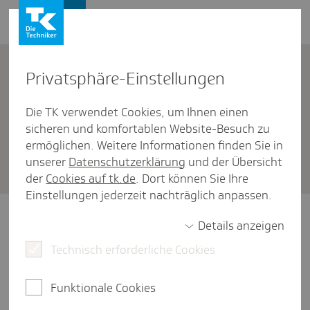
Karriere
Kontakt
Privat­sphäre-Einstel­lungen
Die TK verwendet Cookies, um Ihnen einen
Bewerbungstipps
sicheren und komfortablen Website-Besuch zu
Was ziehe ich zum Bewer­
ermöglichen. Weitere Informationen finden Sie in
unserer
Datenschutzerklärung
und der Übersicht
bungs­ge­spräch an?
der
Cookies auf tk.de
. Dort können Sie Ihre
Einstellungen jederzeit nachträglich anpassen.
Machen Sie Ihre Kleidungswahl abhängig
Details anzeigen
von der Stelle auf die Sie sich bewerben.
Technisch erforderliche Cookies
Generell gilt: klassischer Schick passt meist.
Funktionale Cookies
War diese Antwort hilf­reich?