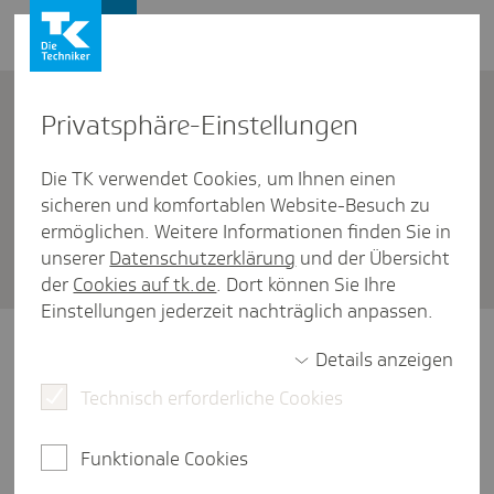
Karriere
Kontakt
Privat­sphäre-Einstel­lungen
Die TK verwendet Cookies, um Ihnen einen
Mein Einstieg bei der TK
sicheren und komfortablen Website-Besuch zu
Welche dualen Studi­en­gänge
ermöglichen. Weitere Informationen finden Sie in
unserer
Datenschutzerklärung
und der Übersicht
bietet die TK an?
der
Cookies auf tk.de
. Dort können Sie Ihre
Einstellungen jederzeit nachträglich anpassen.
Die TK bietet fünf duale Studiengänge an:
Details anzeigen
Technisch erforderliche Cookies
- Angewandte Informatik / Software
Engineering (B.Sc.)
- Angewandte Informatik / Software
Funktionale Cookies
Engineering mit dem Schwerpunkt IT-