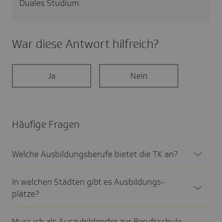
Duales Studium
War diese Antwort hilf­reich?
Ja
Nein
Häufige Fragen
Welche Ausbil­dungs­be­rufe bietet die TK an?
In welchen Städten gibt es Ausbil­dungs­
plätze?
Muss ich als Auszu­bil­dender zur Berufs­schule