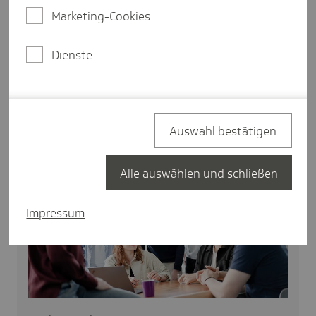
Sicherheit (B.Sc.)
Marketing-Cookies
- Technische Informatik / IT-Engineering
(B.Sc.)
Dienste
- Wirtschaftsinformatik (B.Sc.)
- BWL mit verschiedenen Schwerpunkt
(B.Sc.)
Auswahl bestätigen
Weitere Details
Alle auswählen und schließen
Impressum