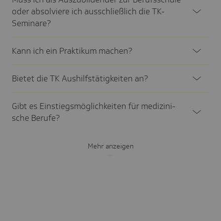
oder absol­viere ich ausschließ­lich die TK-
Semi­nare?
Kann ich ein Prak­tikum machen?
Bietet die TK Aushilfs­tä­tig­keiten an?
Gibt es Einstiegs­mög­lich­keiten für medi­zi­ni­
sche Berufe?
Mehr anzeigen