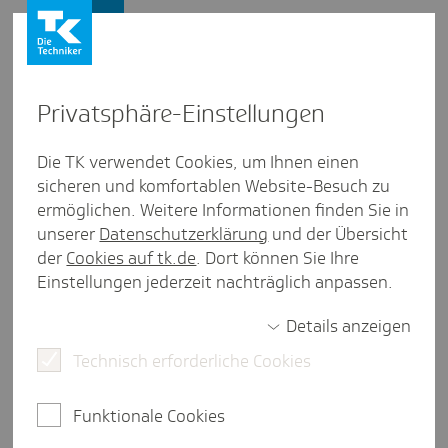
Leistungserbringer
Privat­sphäre-Einstel­lungen
Personengruppen
/
Ärzte
Die TK verwendet Cookies, um Ihnen einen
sicheren und komfortablen Website-Besuch zu
Inno­va­ti­ons­re­port
ermöglichen. Weitere Informationen finden Sie in
unserer
Datenschutzerklärung
und der Übersicht
2 Minuten Lesezeit
der
Cookies auf tk.de
. Dort können Sie Ihre
Der Innovationsreport ist das Ergebnis eines
Einstellungen jederzeit nachträglich anpassen.
pharmakoepidemiologischen
Forschungsvorhabens unter der Leitung von Prof.
Details anzeigen
Dr. Gerd Glaeske. Dieses wurde mit Unterstützung
Technisch erforderliche Cookies
der TK in den Jahren 2013 und 2014 durch das
Zentrum für Sozialpolitik (ZeS) der Universität
Funktionale Cookies
Bremen durchgeführt. Nach Umfirmierung des
ZeS zum SOCIUM - dem Forschungszentrum für