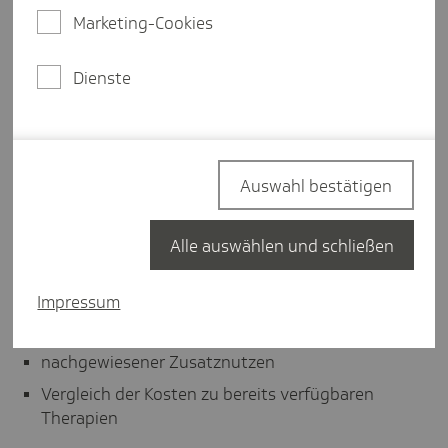
Ungleichheit und Sozialpolitik - wurde das
Marketing-Cookies
Forschungsvorhaben von 2015 bis 2022 durch das
SOCIUM fortgeführt.
Dienste
Die TK hat dieses Forschungsvorhaben unterstützt,
um mehr Transparenz in den Arzneimittelmarkt zu
bringen und Ärztinnen und Ärzten eine bessere
Orientierung für die Anwendung neuer Arzneimittel
Auswahl bestätigen
zu geben.
Alle auswählen und schließen
In den Reporten werden die Arzneimittel nach den
folgenden drei Kategorien bewertet:
Impressum
verfügbare Therapiealternativen
nachgewiesener Zusatznutzen
Vergleich der Kosten zu bereits verfügbaren
Therapien