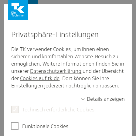
Leistungserbringer
Privat­sphäre-Einstel­lungen
Personengruppen
/
Ärzte
Die TK verwendet Cookies, um Ihnen einen
sicheren und komfortablen Website-Besuch zu
TK-ViA
ermöglichen. Weitere Informationen finden Sie in
unserer
Datenschutzerklärung
und der Übersicht
eine Minute Lesezeit
der
Cookies auf tk.de
. Dort können Sie Ihre
Seit einigen Jahren gibt es eine Übersicht (Tk-ViA)
Einstellungen jederzeit nachträglich anpassen.
über alle in der Apotheke eingelösten
Verordnungen zu Lasten der GKV der
Details anzeigen
vergangenen zwei Jahre, angereichert mit
Technisch erforderliche Cookies
zusätzlichen Informationen wie zum Beispiel
Notdienstgebühren.
Funktionale Cookies
Die TK-ViA wird arztübergreifend erstellt. So können