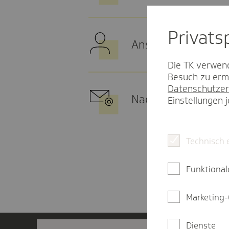
Privat­
Ansprechpartner
Die TK verwend
Besuch zu ermö
Datenschutzer
Nachricht an TK-Ka
Einstellungen 
Technisch 
Funktional
Marketing-
Dienste