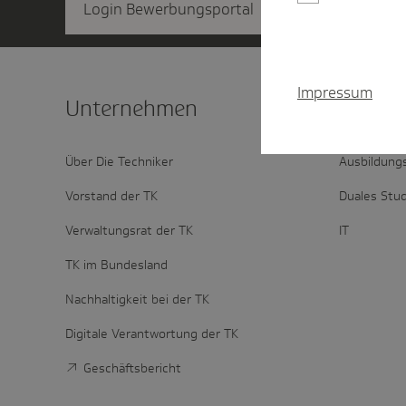
Login Bewerbungsportal
Impressum
Unter­nehmen
Schnel
Über Die Techniker
Ausbildung
Vorstand der TK
Duales Stu
Verwaltungsrat der TK
IT
TK im Bundesland
Nachhaltigkeit bei der TK
Digitale Verantwortung der TK
Geschäftsbericht