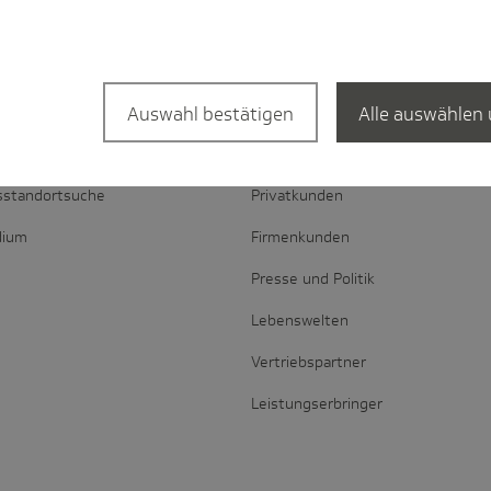
Auswahl bestätigen
Alle auswählen 
l­suche
Portale
sstandortsuche
Privatkunden
dium
Firmenkunden
Presse und Politik
Lebenswelten
Vertriebspartner
Leistungserbringer