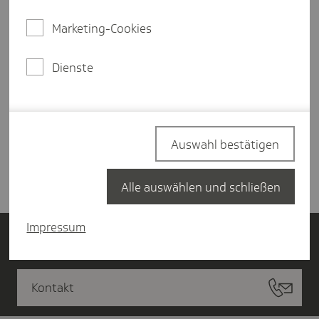
Marketing-Cookies
Dienste
Anmelden
Sie möchten sich erstmalig bei der TK
bewerben? Dann geht es hier zu unserem
Auswahl bestätigen
Stellenmarkt
.
Alle auswählen und schließen
Impressum
Login Bewerbungsportal
Kontakt