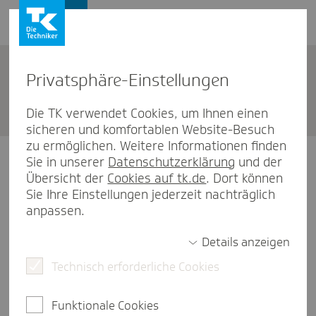
Karriere
Privat­sphäre-Einstel­lungen
Bewer­bungsportal
Die TK verwendet Cookies, um Ihnen einen
sicheren und komfortablen Website-Besuch
zu ermöglichen. Weitere Informationen finden
Anmeldung Bewerbungsportal
Sie in unserer
Datenschutzerklärung
und der
Übersicht der
Cookies auf tk.de
. Dort können
Sie Ihre Einstellungen jederzeit nachträglich
E-Mail-Adresse (Benutzername)
anpassen.
Details anzeigen
Technisch erforderliche Cookies
Passwort vergessen
Passwort
Funktionale Cookies