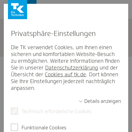
Karriere
Privat­sphäre-Einstel­lungen
Bewer­bungsportal
Die TK verwendet Cookies, um Ihnen einen
sicheren und komfortablen Website-Besuch
zu ermöglichen. Weitere Informationen finden
Registrierung
Sie in unserer
Datenschutzerklärung
und der
Übersicht der
Cookies auf tk.de
. Dort können
Sie Ihre Einstellungen jederzeit nachträglich
Registrieren Sie sich jetzt für das TK
anpassen.
Bewerberportal. Sie können Ihre Bewerbung
auch speichern und später weiterbearbeiten.
Details anzeigen
Technisch erforderliche Cookies
E-Mail-Adresse (Benutzername)
Funktionale Cookies