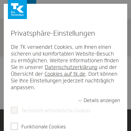
Karriere
Privat­sphäre-Einstel­lungen
Stel­len­an­ge­bote
Die TK verwendet Cookies, um Ihnen einen
sicheren und komfortablen Website-Besuch
zu ermöglichen. Weitere Informationen finden
Zum aufgerufenen Link bieten wir aktuell leider
Sie in unserer
Datenschutzerklärung
und der
keine Stellen an.
Übersicht der
Cookies auf tk.de
. Dort können
Sie Ihre Einstellungen jederzeit nachträglich
Alle Stellenangebote anzeigen
anpassen.
Details anzeigen
Technisch erforderliche Cookies
Login Bewerbungsportal
Funktionale Cookies