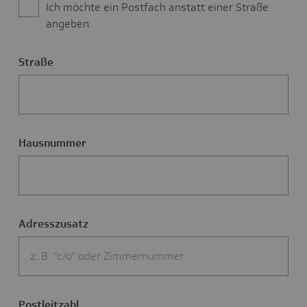
Ich möchte ein Postfach anstatt einer Straße
angeben.
Straße
Straße
der
Adresse
Hausnummer
Adresszusatz
Postleitzahl
Ort