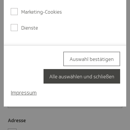
Wir
Wir sind
Marketing-Cookies
sind
Einzelleistungserbringer
Dienste
Leistungserbringergemeinschaft
Firmenname
Auswahl bestätigen
Alle auswählen und schließen
Ansprechpartner
Impressum
Adresse