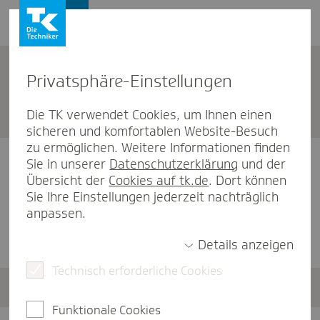
Leistungserbringer
Privat­sphäre-Einstel­lungen
Vertrags­un­ter­lagen anfor­dern
Die TK verwendet Cookies, um Ihnen einen
sicheren und komfortablen Website-Besuch
zu ermöglichen. Weitere Informationen finden
Die Sicherheit Ihrer Daten ist uns wichtig.
Sie in unserer
Datenschutzerklärung
und der
Übersicht der
Cookies auf tk.de
. Dort können
Ihre Angaben werden verschlüsselt an uns
Sie Ihre Einstellungen jederzeit nachträglich
übertragen. Ihre Fragen werden wir
anpassen.
selbstverständlich so schnell wie möglich
beantworten.
Details anzeigen
Technisch erforderliche Cookies
Ihre Daten
Funktionale Cookies