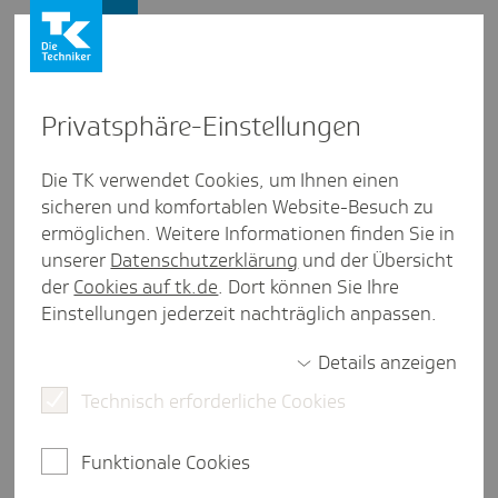
Vertriebspartner
Privat­sphäre-Einstel­lungen
Infor­ma­tionen zum TK-Klinik­
Die TK verwendet Cookies, um Ihnen einen
sicheren und komfortablen Website-Besuch zu
führer
ermöglichen. Weitere Informationen finden Sie in
unserer
Datenschutzerklärung
und der Übersicht
Die Informationen des TK-Klinikführers auf der
der
Cookies auf tk.de
. Dort können Sie Ihre
Website www.tk.de können ohne vorherige
Einstellungen jederzeit nachträglich anpassen.
Ankündigung jederzeit geändert oder aktualisiert
werden. Mit der Nutzung stimmen Sie den
Details anzeigen
Nutzungsbedingungen zu, zusätzlich gelten die
Allgemeinen Nutzungs- und
Technisch erforderliche Cookies
Teilnahmebedingungen der TK.
Funktionale Cookies
Bitte lesen Sie vorab die allgemeinen