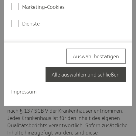
Hinweise zu den medizinischen Inhalten
auf der TK-
Marketing-Cookies
Website, die auch für den "TK-Klinikführer" gelten.
Die Reihenfolge der im "TK-Klinikführer"
Dienste
dargestellten Suchergebnisse stellt keine qualitative
Bewertung dar. Die auf den Daten einer
Patientenbefragung basierenden Ergebnisse sind
ausdrücklich nicht für ein Qualitätsranking erstellt
Auswahl bestätigen
und geeignet. Sie beruhen allein auf den freiwilligen
Angaben und persönlichen Erfahrungen der
Versicherten.
Alle auswählen und schließen
Soweit die Informationen im TK-Klinikführer nicht
Impressum
auf den Daten einer Patientenbefragung beruhen,
sind diese den Strukturierten Qualitätsberichten
nach § 137 SGB V der Krankenhäuser entnommen.
Jedes Krankenhaus ist für den Inhalt des eigenen
Qualitätsberichts verantwortlich. Sofern zusätzliche
Inhalte hinzugefügt wurden, sind diese