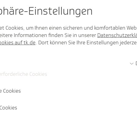
gen der TK.
sphäre-Einstel­lungen
en
Hinweise zu den medizinischen Inhalten
age den Arzt" gelten.
et Cookies, um Ihnen einen sicheren und komfortablen Web
itere Informationen finden Sie in unserer
Datenschutzerkl
ookies auf tk.de
. Dort können Sie Ihre Einstellungen jederze
klusiv TK-Versicherten vorbehalten.
e per E-Mail an das Ärzteteam geschickt
ersehen sein. Rückantworten werden nur
enders gesendet.
erforderliche Cookies
e Cookies
Cookies