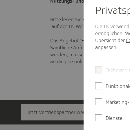
Nutzungs- und Teilnahmebedingun
Privat­
Bitte lesen Sie vorab die allgemein
auf der TK-Website, die auch für "Fr
Die TK verwend
ermöglichen. We
Übersicht der
C
Das Angebot "Frage den Arzt" ist ex
anpassen.
Sämtliche Anfragen und Beiträge, di
werden, müssen mit vollem Namen v
an die persönliche Adresse des Abs
Technisch 
Funktional
Marketing-
Jetzt Vertriebs­partner werden
Dienste