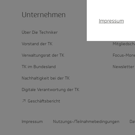
Unter­nehmen
Schnel
Impressum
Über Die Techniker
Login Vertr
Vorstand der TK
Mitgliedsch
Verwaltungsrat der TK
Focus-Mon
TK im Bundesland
Newsletter
Nachhaltigkeit bei der TK
Digitale Verantwortung der TK
Geschäftsbericht
Impressum
Nutzungs-/Teilnahmebedingungen
Da