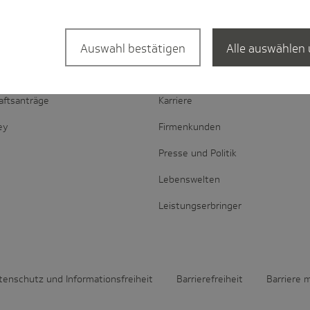
l­suche
Portale
Auswahl bestätigen
Alle auswählen 
iebspartner
Privatkunden
aftsanträge
Karriere
ey
Firmenkunden
Presse und Politik
Lebenswelten
Leistungserbringer
tenschutz und Informationsfreiheit
Barrierefreiheit
Barriere 