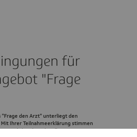
­din­gungen für
ngebot "Frage
"Frage den Arzt" unterliegt den
Mit Ihrer Teilnahmeerklärung stimmen
zusätzlich gelten die Allgemeinen