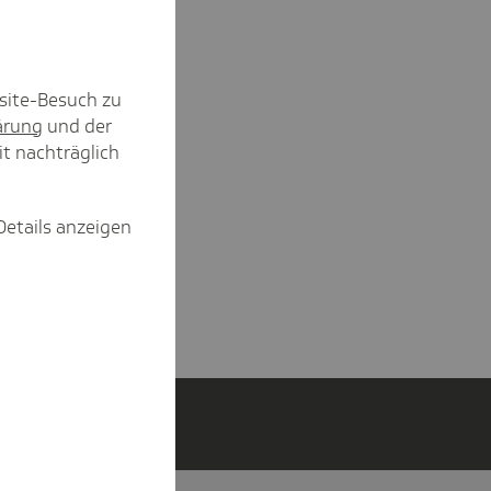
site-Besuch zu
ärung
und der
it nachträglich
Details anzeigen