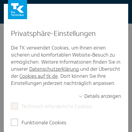
You can also use our website in English -
change to English version
Privat­sphäre-Einstel­lungen
Die TK verwendet Cookies, um Ihnen einen
sicheren und komfortablen Website-Besuch zu
ermöglichen. Weitere Informationen finden Sie in
unserer
Datenschutzerklärung
und der Übersicht
2 Ergebnisse für
„filiale finden“
der
Cookies auf tk.de
. Dort können Sie Ihre
Einstellungen jederzeit nachträglich anpassen.
Einfach online erle­di­gen:
TK-Fili­al­suche
Details anzeigen
Finden Sie hier TK-Kunden-Beratungen in ganz
Technisch erforderliche Cookies
Deutschland - mit Adresse, aktuellen
Öffnungszeiten und Routenplanung.
Funktionale Cookies