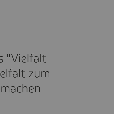
"Viel­falt
el­falt zum
r machen