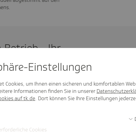
mens.
Betrieb - Ihr
zur TK
sphäre-Einstel­lungen
eitsmanagement oder speziellen
et Cookies, um Ihnen einen sicheren und komfortablen Web
sich jetzt bei uns
- wir beraten Sie
itere Informationen finden Sie in unserer
Datenschutzerkl
ookies auf tk.de
. Dort können Sie Ihre Einstellungen jederze
erforderliche Cookies