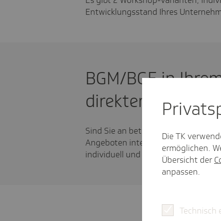
Entwicklungsstand Ihres Unterneh
BGM/BGF in Ihrem 
direkter Kontakt 
Privat­
Sind Sie an betrieblichem Gesundh
Die TK verwend
Angeboten interessiert?
Melden Sie 
ermöglichen. We
individuell und zielgerichtet.
Übersicht der
C
anpassen.
Technisch 