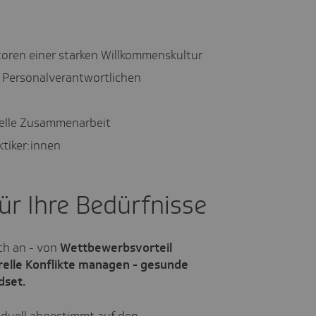
toren einer starken Willkommenskultur
 Personalverantwortlichen
t
urelle Zusammenarbeit
ktiker:innen
ür Ihre Bedürfnisse
ch an - von
Wettbewerbsvorteil
relle Konflikte managen - gesunde
dset.
iduell abgestimmt auf den