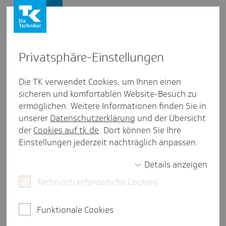
Firmenkunden
Privat­sphäre-Einstel­lungen
Firmenkunden
/
Vielfalt gewinnt!
Die TK verwendet Cookies, um Ihnen einen
sicheren und komfortablen Website-Besuch zu
Work­shop „Daily Busi­ness“:
ermöglichen. Weitere Informationen finden Sie in
kultu­relle Viel­falt im Alltag
unserer
Datenschutzerklärung
und der Übersicht
der
Cookies auf tk.de
. Dort können Sie Ihre
nutzen
Einstellungen jederzeit nachträglich anpassen.
Details anzeigen
Technisch erforderliche Cookies
weniger als eine Minute Lesezeit
Kulturelle Vielfalt steigert Kreativität und
Funktionale Cookies
Teamstärke - wenn sie richtig gelebt wird. Der TK-