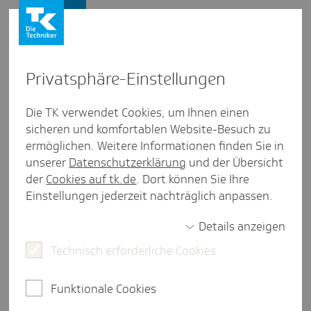
Firmenkunden
Privat­sphäre-Einstel­lungen
Firmenkunden
/
Studien und Reports
Die TK verwendet Cookies, um Ihnen einen
sicheren und komfortablen Website-Besuch zu
Entspann Dich, Deutsch­land
ermöglichen. Weitere Informationen finden Sie in
unserer
Datenschutzerklärung
und der Übersicht
der
Cookies auf tk.de
. Dort können Sie Ihre
Einstellungen jederzeit nachträglich anpassen.
eine Minute Lesezeit
Details anzeigen
Deutschland steht unter Stress: Knapp zwei von
Technisch erforderliche Cookies
drei Menschen in Deutschland fühlen sich
mindestens manchmal gestresst. Mehr als ein
Viertel sogar häufig. Das zeigt die Stressstudie
Funktionale Cookies
"Entspann dich, Deutschland!" der Techniker