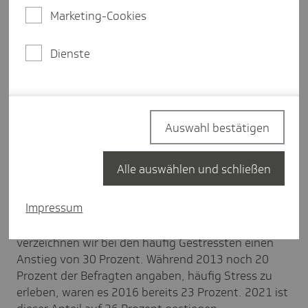
Krankenkasse.
Marketing-Cookies
Basis für die Studie ist eine
bevölkerungsrepräsentative Forsa-Umfrage, für die
Dienste
bundesweit 1.000 Menschen ab 18 Jahren befragt
wurden. Es zeigt sich, dass der subjektiv
empfundene Stress bei den Menschen in den
vergangenen Jahren noch einmal signifikant
Auswahl bestätigen
zugenommen hat.
Alle auswählen und schließen
Stresserleben nimmt weiter zu
Impressum
Im Vergleich zu unserer ersten Studie von 2013
verzeichnen wir bei den häufig Gestressten einen
Anstieg von 30 Prozent. Während 2013 noch 20
Prozent der Befragten angaben, häufig Stress zu
erleben, waren es 2016 bereits 23 Prozent. 2021 ist