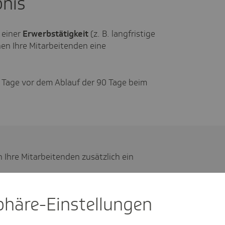
bnis
 einer
Erwerbstätigkeit
(z. B. langfristige
en Ihre Mitarbeitenden eine
 Tage vor dem Ablauf der 90 Tage beim
Ihre Mitarbeitenden zusätzlich ein
sphäre-Einstel­lungen