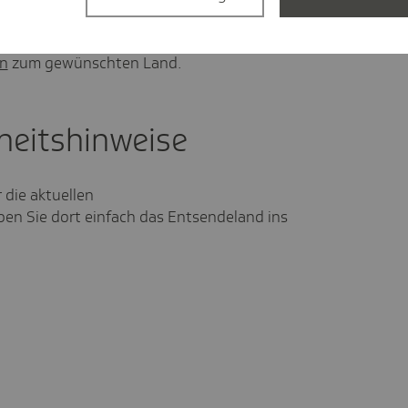
Sie bei der Deutschen Verbindungsstelle
A) in den
en
zum gewünschten Land.
heitshinweise
 die aktuellen
ben Sie dort einfach das Entsendeland ins