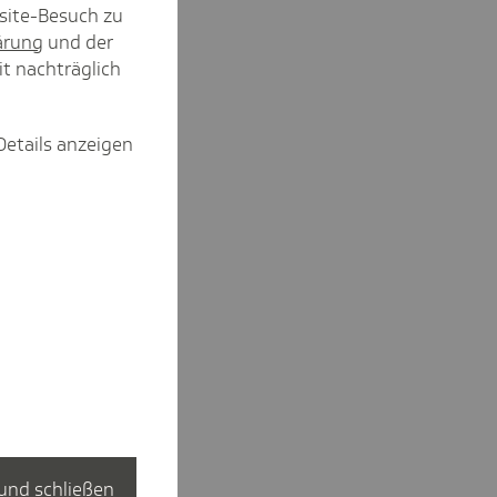
site-Besuch zu
ärung
und der
it nachträglich
Details anzeigen
und schließen