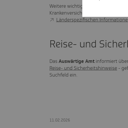
Weitere wichtige Hinweise erhalten 
Krankenversicherung - Ausland (DVK
Länderspezifischen Information
Reise- und Sicher
Das
Auswärtige Amt
informiert über
Reise- und Sicherheitshinweise
- ge
Suchfeld ein.
11.02.2026