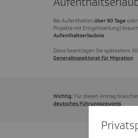
Aufenthaltserlau
Bei Aufenthalten
über 90 Tage
oder
Projekte mit Entgeltzahlung) brauch
Aufenthaltserlaubnis
.
Diese beantragen Sie spätestens 30
Generalinspektorat für Migration
.
Wichtig:
Für diesen Antrag brauchen 
deutsches Führungszeugnis
.
Privat­