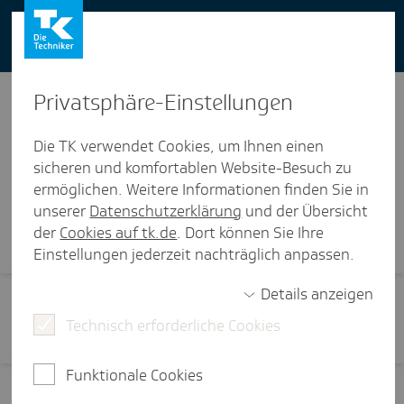
You can also use our website in English -
change to English version
Privat­sphäre-Einstel­lungen
Die TK verwendet Cookies, um Ihnen einen
sicheren und komfortablen Website-Besuch zu
ermöglichen. Weitere Informationen finden Sie in
Visi­ten­karte
unserer
Datenschutzerklärung
und der Übersicht
der
Cookies auf tk.de
. Dort können Sie Ihre
Einstellungen jederzeit nachträglich anpassen.
Details anzeigen
Technisch erforderliche Cookies
Funktionale Cookies