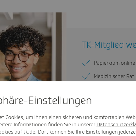
TK-Mitglied w
Papierkram online
Medizinischer Rat
Kostenlose Impfu
sphäre-Einstel­lungen
Beratung? Unser R
Deutschlands bes
et Cookies, um Ihnen einen sicheren und komfortablen Web
Techniker.
itere Informationen finden Sie in unserer
Datenschutzerkl
ookies auf tk.de
. Dort können Sie Ihre Einstellungen jederze