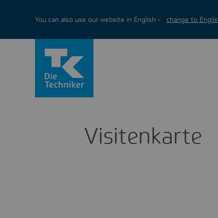
You can also use our website in English -
change to Englis
Visi­ten­karte