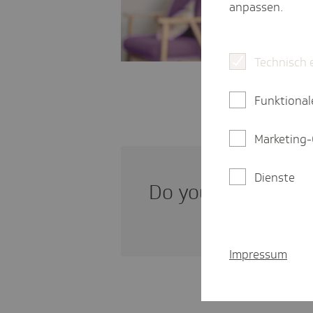
anpassen.
Technisch 
Funktional
Marketing-
Dienste
Do you need infor­m
Impressum