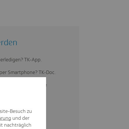
erden
 erledigen? TK-App.
 per Smartphone? TK-Doc.
ngen und telefonische
eiseschutz.
te Krankenkasse? Die
site-Besuch zu
ärung
und der
it nachträglich