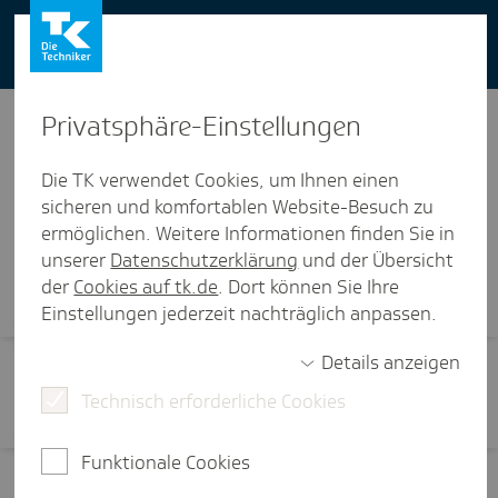
You can also use our website in English -
change to English version
Privat­sphäre-Einstel­lungen
Die TK verwendet Cookies, um Ihnen einen
sicheren und komfortablen Website-Besuch zu
ermöglichen. Weitere Informationen finden Sie in
Visi­ten­karte
unserer
Datenschutzerklärung
und der Übersicht
der
Cookies auf tk.de
. Dort können Sie Ihre
Einstellungen jederzeit nachträglich anpassen.
Details anzeigen
Technisch erforderliche Cookies
Funktionale Cookies