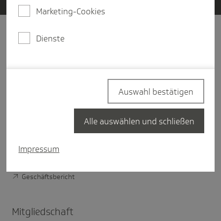
Marketing-Cookies
Dienste
Unter­nehmen
Über Die Techniker
Vorstand der TK
Auswahl bestätigen
Verwaltungsrat der TK
TK im Bundesland
Alle auswählen und schließen
Nachhaltigkeit bei der TK
Impressum
Digitale Verantwortung der TK
Geschäftsbericht
Mitglied­schaft