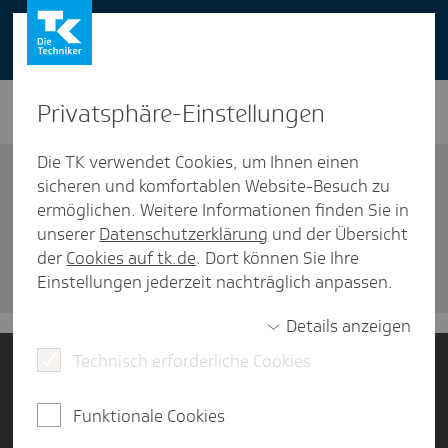
You can also use our website in English -
change to English version
Privat­sphäre-Einstel­lungen
Die TK verwendet Cookies, um Ihnen einen
sicheren und komfortablen Website-Besuch zu
ermöglichen. Weitere Informationen finden Sie in
unserer
Datenschutzerklärung
und der Übersicht
Versicherung
der
Cookies auf tk.de
. Dort können Sie Ihre
Tarif-Eckpunkte
Einstellungen jederzeit nachträglich anpassen.
Details anzeigen
Technisch erforderliche Cookies
Jetzt Mitglied werden
Funktionale Cookies
Kontakt