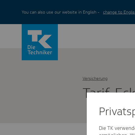
You can also use our website in English -
change to Englis
Versicherung
Tarif-Ec
Privat­
Die TK verwend