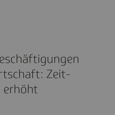
Beschäf­ti­gungen
t­schaft: Zeit­
 erhöht