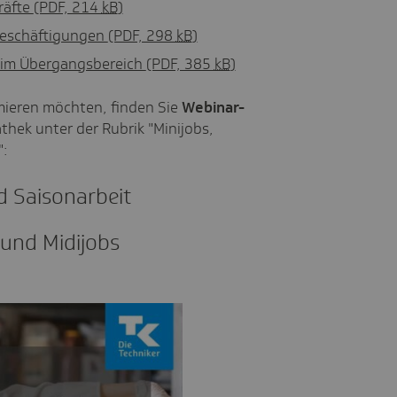
räfte
(PDF, 214
kB
)
Beschäftigungen
(PDF, 298
kB
)
 im Übergangsbereich
(PDF, 385
kB
)
rmieren möchten, finden Sie
Webinar-
thek unter der Rubrik "Minijobs,
":
d Saison­ar­beit
 und Midi­jobs