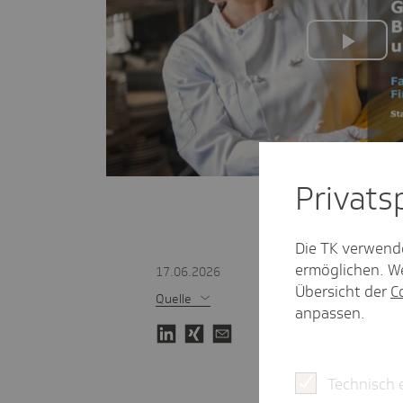
Play
Vide
Privat­
Begrüßung /
Intro
Vorstellung / Agenda
Die TK verwend
ermöglichen. We
17.06.2026
Übersicht der
C
Quelle
anpassen.
Technisch 