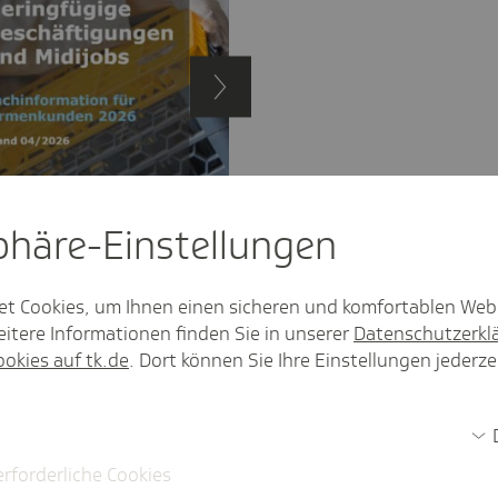
o
sphäre-Einstel­lungen
Geringfügige
Geringfügig entlohnte
Beschäftigungen
Beschäftigungen
Rentner in Minijobs
et Cookies, um Ihnen einen sicheren und komfortablen Web
itere Informationen finden Sie in unserer
Datenschutzerkl
ookies auf tk.de
. Dort können Sie Ihre Einstellungen jederze
1
/
2
erforderliche Cookies