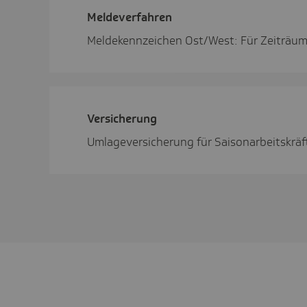
Melde­ver­fahren
Meldekennzeichen Ost/West: Für Zeiträume
Versi­che­rung
Umlageversicherung für Saisonarbeitskräf