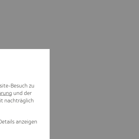
!!
Kurzfristige
Midijobs
Ausblick 2027 -
Beschäftigungen
(Übergangsbereich)
Reform
site-Besuch zu
ärung
und der
it nachträglich
Details anzeigen