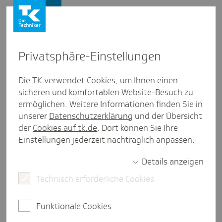
Firmenkunden
Privat­sphäre-Einstel­lungen
Firmenkunden
/
Betriebliches Gesundheitsmanagement
Die TK verwendet Cookies, um Ihnen einen
sicheren und komfortablen Website-Besuch zu
Was ist BGM?
ermöglichen. Weitere Informationen finden Sie in
unserer
Datenschutzerklärung
und der Übersicht
der
Cookies auf tk.de
. Dort können Sie Ihre
Einstellungen jederzeit nachträglich anpassen.
weniger als eine Minute Lesezeit
Details anzeigen
Betriebliches Gesundheitsmanagement (BGM)
Technisch erforderliche Cookies
optimiert Arbeitsbedingungen, Strukturen und
Prozesse und befähigt Beschäftigte zu gesundem
Verhalten - für höhere Leistungsfähigkeit und
Funktionale Cookies
Wohlbefinden.