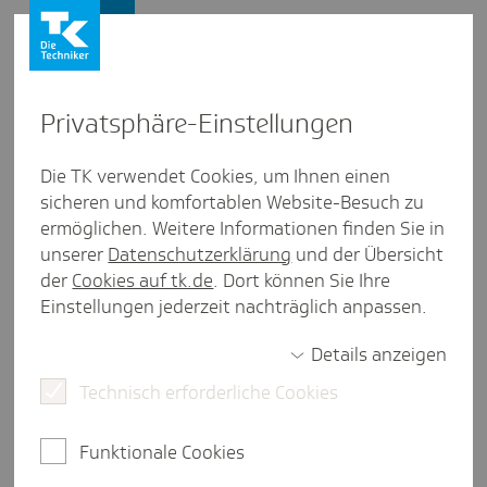
Firmenkunden
Privat­sphäre-Einstel­lungen
Firmenkunden
/
Gesunde Beschäftigte
Die TK verwendet Cookies, um Ihnen einen
sicheren und komfortablen Website-Besuch zu
Gesund führen im Wandel
ermöglichen. Weitere Informationen finden Sie in
unserer
Datenschutzerklärung
und der Übersicht
der
Cookies auf tk.de
. Dort können Sie Ihre
Einstellungen jederzeit nachträglich anpassen.
2 Minuten Lesezeit
Details anzeigen
Veränderungen in der Arbeitswelt stellen Teams
Technisch erforderliche Cookies
immer wieder vor neue Herausforderungen.
Meistern Sie sie mit TK-BGM und fördern Sie eine
starke Bindung.
Funktionale Cookies