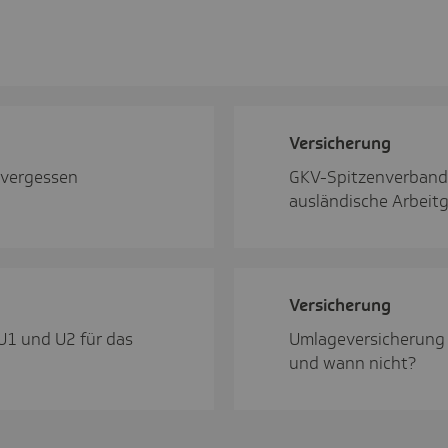
Versi­che­rung
 vergessen
GKV-Spitzenverband:
ausländische Arbeit
Versi­che­rung
U1 und U2 für das
Umlageversicherung f
und wann nicht?