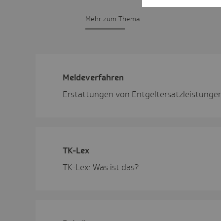
Mehr zum Thema
Melde­ver­fahren
Erstattungen von Entgeltersatzleistunge
TK-Lex
TK-Lex: Was ist das?