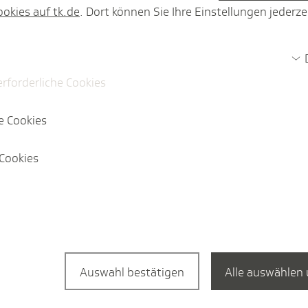
ookies auf tk.de
. Dort können Sie Ihre Einstellungen jederze
enz­geld­um­lage?
erforderliche Cookies
geld­um­lage berech­net?
e Cookies
Cookies
Auswahl bestätigen
Alle auswählen 