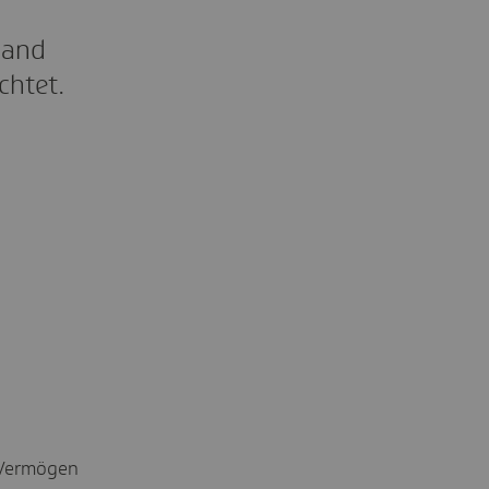
land
chtet.
 Vermögen