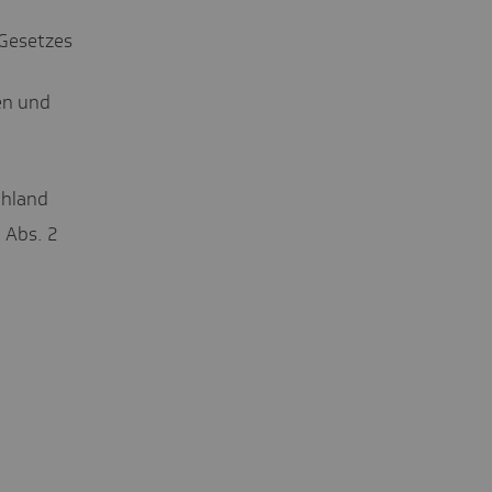
 Gesetzes
en und
chland
 Abs. 2