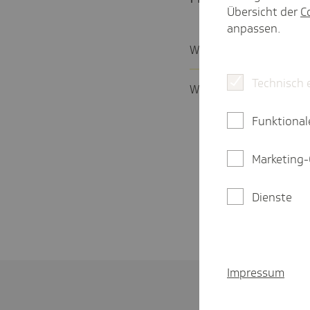
Übersicht der
C
anpassen.
Wie hoch ist die Insol­v
Technisch 
Wie wird die Insol­venz­
Funktional
Marketing-
Dienste
Impressum