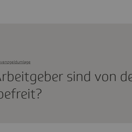
lvenzgeldumlage
rbeit­geber sind von d
efreit?