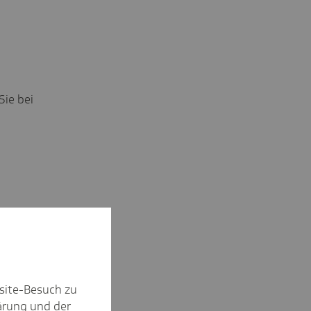
Sie bei
site-Besuch zu
ärung
und der