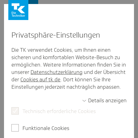
Firmenkunden
Privat­sphäre-Einstel­lungen
Firmenkunden
/
TK-Lex
Die TK verwendet Cookies, um Ihnen einen
sicheren und komfortablen Website-Besuch zu
TK-Lex: Was ist das?
ermöglichen. Weitere Informationen finden Sie in
unserer
Datenschutzerklärung
und der Übersicht
der
Cookies auf tk.de
. Dort können Sie Ihre
Einstellungen jederzeit nachträglich anpassen.
weniger als eine Minute Lesezeit
Details anzeigen
Gesetzestexte oder Informationen zur
Technisch erforderliche Cookies
Gehaltsabrechnung nachschlagen, den optimalen
Erstattungssatz für die
Entgeltfortzahlungsversicherung ermitteln,
Funktionale Cookies
beitragspflichtiges Entgelt im Übergangsbereich