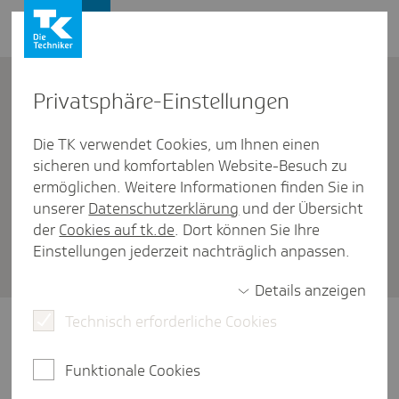
Firmenkunden
Kontakt
Privat­sphäre-Einstel­lungen
Die TK verwendet Cookies, um Ihnen einen
Firmenkunden
/
sicheren und komfortablen Website-Besuch zu
DTA EEL: Datenaustausch Entgeltersatzleistungen
ermöglichen. Weitere Informationen finden Sie in
DTA EEL: Welche Daten kann ich
unserer
Datenschutzerklärung
und der Übersicht
der
Cookies auf tk.de
. Dort können Sie Ihre
maschi­nell über­mit­teln und
Einstellungen jederzeit nachträglich anpassen.
anfor­dern?
Details anzeigen
Technisch erforderliche Cookies
Als Arbeitgeber können Sie übermitteln: die
Verdienstbescheinigung zur Berechnung von
Funktionale Cookies
Entgeltersatzleistungen und die Höhe der
beitragspflichtigen Einnahmen. Anfordern