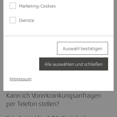
können Sie: Infos über Vorerkrankungszeiten
Marketing-Cookies
und die Höhe sowie das Ende der
Entgeltersatzleistungen.
Dienste
Datenaustausch
Entgeltersatzleistungen
Auswahl bestätigen
Das SV-Meldeportal
Alle auswählen und schließen
Impressum
Weitere Details
Kann ich Vorerkrankungsanfragen
per Telefon stellen?