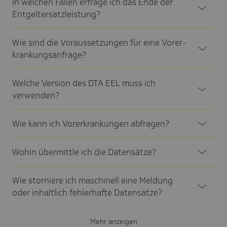
In welchen Fällen erfrage ich das Ende der
Entgel­ter­satz­leis­tung?
Wie sind die Voraus­set­zungen für eine Vorer­
kran­kungs­an­frage?
Welche Version des DTA EEL muss ich
verwen­den?
Wie kann ich Vorer­kran­kungen abfra­gen?
Wohin über­mittle ich die Daten­sätze?
Wie stor­niere ich maschi­nell eine Meldung
oder inhalt­lich fehler­hafte Daten­sätze?
Mehr anzeigen