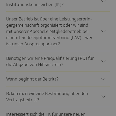
Insti­tu­ti­ons­kenn­zei­chen (IK)?
Unser Betrieb ist über eine Leis­tungs­er­brin­
ger­ge­mein­schaft orga­ni­siert oder wir sind
mit unserer Apotheke Mitglieds­be­trieb bei
einem Landes­apo­the­ker­ver­band (LAV) - wer
ist unser Ansprech­part­ner?
Benö­tigen wir eine Präqua­li­fi­zie­rung (PQ) für
die Abgabe von Hilfs­mit­teln?
Wann beginnt der Beitritt?
Bekommen wir eine Bestä­ti­gung über den
Vertrags­bei­tritt?
Inter­es­siert sich die TK für unsere neuen