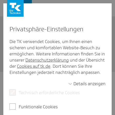
Leistungserbringer
Kontakt
Privat­sphäre-Einstel­lungen
Die TK verwendet Cookies, um Ihnen einen
Personengruppen
/
Beitritt zu Hilfsmittelverträgen
sicheren und komfortablen Website-Besuch zu
Welche Sicher­heits­leis­tungen
ermöglichen. Weitere Informationen finden Sie in
unserer
Datenschutzerklärung
und der Übersicht
sind erfor­der­lich?
der
Cookies auf tk.de
. Dort können Sie Ihre
Einstellungen jederzeit nachträglich anpassen.
Für die Abgabe und Belieferung bestimmter
Details anzeigen
Hilfsmittel sind Sicherheitsleistungen
Technisch erforderliche Cookies
erforderlich.
Funktionale Cookies
Weitere Details