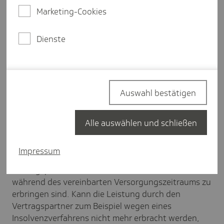
Marketing-Cookies
Treten Sie direkt über die TK bei, benötigen wir für
Hilfsmittel, die im Rahmen einer
Versorgungspauschale
geregelt sind, entweder eine
Dienste
Sicherungsübereignung
(oder alternativ eine
Bankbürgschaft). Im Falle einer Bankbürgschaft
schicken Sie uns diese bitte zusammen mit Ihrer
Beitrittserklärung im Original per Post zu.
Auswahl bestätigen
Sicherheitsleistungen sind erforderlich, wenn Sie
Hilfsmittel abgeben, die mit einer
Alle auswählen und schließen
Versorgungspauschale von der TK vergütet werden.
Mit der Zahlung einer Versorgungspauschale
Impressum
werden von der TK Leistungen vergütet, die vom
Vertragspartner teilweise erst in der Zukunft,
während des vereinbarten Versorgungszeitraums zu
erbringen sind. Kann die Leistung durch den
Vertragspartner zum Beispiel wegen eines
Insolvenzverfahrens nicht mehr erbracht werden,