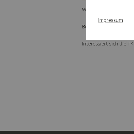
Wann beginnt der Beitr
Impressum
Bekommen wir eine Bestä
Inter­es­siert sich die 