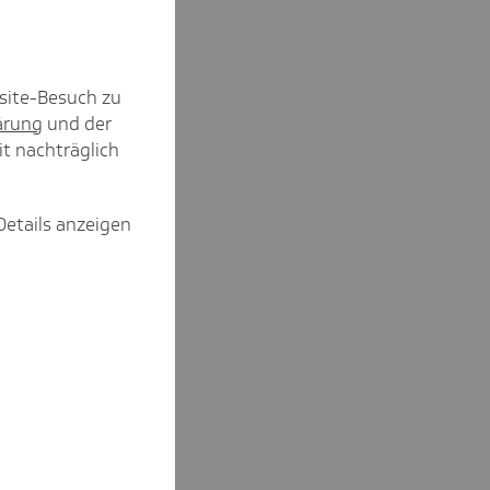
klärung
site-Besuch zu
ärung
und der
it nachträglich
Details anzeigen