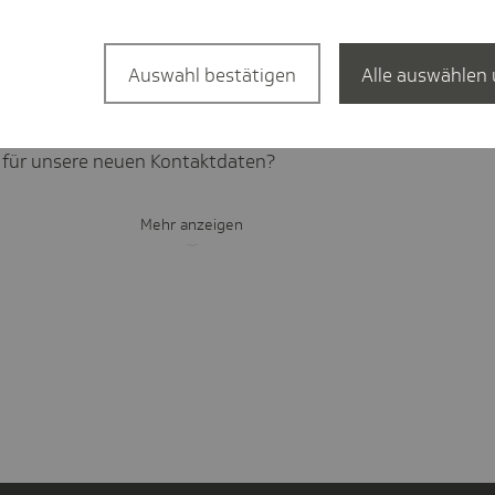
itt?
Auswahl bestätigen
Alle auswählen 
­ti­gung über den Vertrags­bei­tritt?
TK für unsere neuen Kontakt­da­ten?
Mehr anzeigen