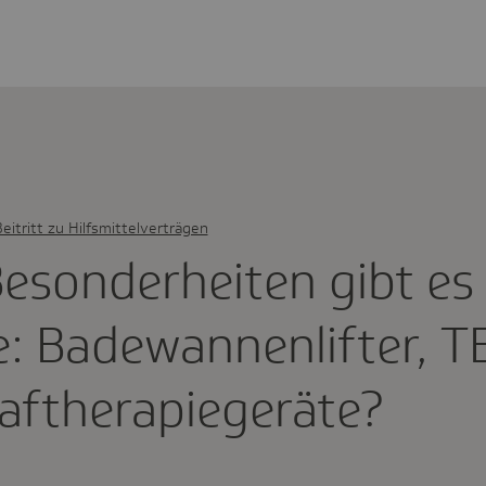
eitritt zu Hilfsmittelverträgen
eson­der­heiten gibt es 
: Bade­wan­nen­lif­ter,
f­the­ra­pie­ge­räte?