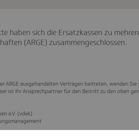
kte haben sich die Ersatzkassen zu mehrer
chaften (ARGE) zusammengeschlossen.
er ARGE ausgehandelten Verträgen beitreten, wenden Sie 
eser ist Ihr Ansprechpartner für den Beitritt zu den oben g
en e.V. (vdek)
rgungsmanagement