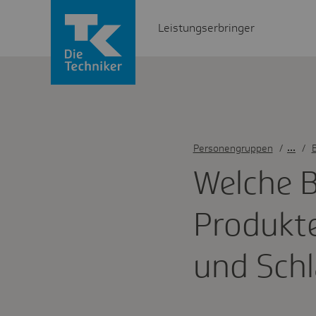
Leistungserbringer
Personengruppen
/
B
Welche B
Produkte
und Schla