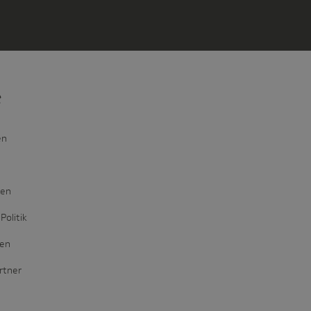
e
en
den
Politik
ten
rtner