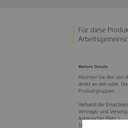
Für diese Produ
Arbeitsgemeins
Weitere Details
Möchten Sie den von d
direkt an den vdek. Di
Produktgruppen.
Verband der Ersatzkass
Vertrags- und Verso
Askanischer Platz 1
10936 Berlin