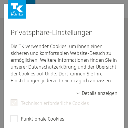
Leistungserbringer
Kontakt
Privat­sphäre-Einstel­lungen
Die TK verwendet Cookies, um Ihnen einen
Personengruppen
/
Beitritt zu Hilfsmittelverträgen
sicheren und komfortablen Website-Besuch zu
Inter­es­siert sich die TK für
ermöglichen. Weitere Informationen finden Sie in
unserer
Datenschutzerklärung
und der Übersicht
unsere neuen Kontakt­da­ten?
der
Cookies auf tk.de
. Dort können Sie Ihre
Einstellungen jederzeit nachträglich anpassen.
Ja. Wir interessieren uns sehr dafür.
Details anzeigen
Technisch erforderliche Cookies
Allerdings brauchen Sie uns diese nicht
gesondert mitzuteilen.
Funktionale Cookies