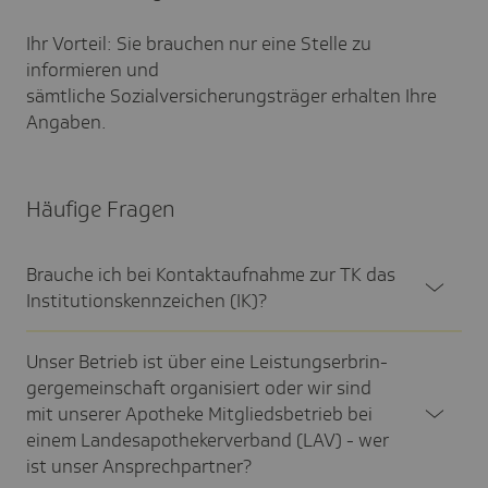
Ihr Vorteil: Sie brauchen nur eine Stelle zu
informieren und
sämtliche Sozialversicherungsträger erhalten Ihre
Angaben.
Häufige Fragen
Brauche ich bei Kontakt­auf­nahme zur TK das
Insti­tu­ti­ons­kenn­zei­chen (IK)?
Unser Betrieb ist über eine Leis­tungs­er­brin­
ger­ge­mein­schaft orga­ni­siert oder wir sind
mit unserer Apotheke Mitglieds­be­trieb bei
einem Landes­apo­the­ker­ver­band (LAV) - wer
ist unser Ansprech­part­ner?